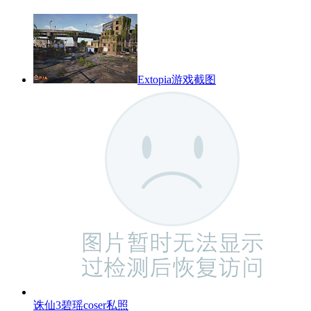
Extopia游戏截图
诛仙3碧瑶coser私照