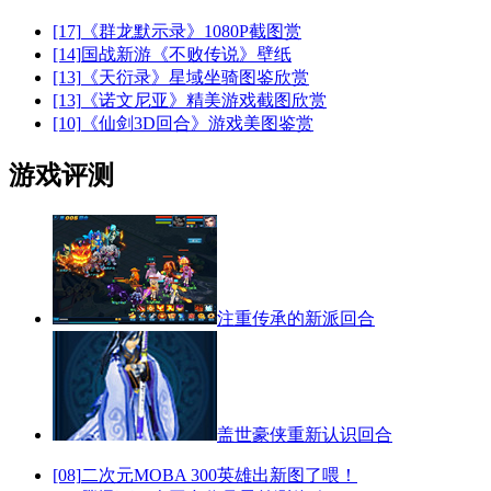
[17]
《群龙默示录》1080P截图赏
[14]
国战新游《不败传说》壁纸
[13]
《天衍录》星域坐骑图鉴欣赏
[13]
《诺文尼亚》精美游戏截图欣赏
[10]
《仙剑3D回合》游戏美图鉴赏
游戏评测
注重传承的新派回合
盖世豪侠重新认识回合
[08]
二次元MOBA 300英雄出新图了喂！