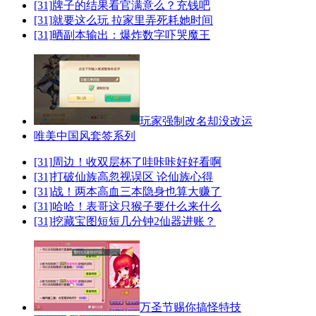
[31]
牌子的结果看官满意么？充钱吧
[31]
就要这么玩 拉家里弄死耗她时间
[31]
晒副本输出：爆炸数字吓哭魔王
玩家强制改名却没改运
唯美中国风套签系列
[31]
周边！收双层杯了哇咔咔好好看啊
[31]
打破仙族高忽视误区 论仙族心得
[31]
战！两本高血三本隐身也算大赚了
[31]
哈哈！表哥这只猴子要什么来什么
[31]
挖藏宝图短短几分钟2仙器进账？
万圣节赐你搞怪特技