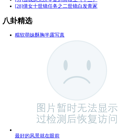
[28]
倩女十世镜任务之二世镜白发青冢
八卦精选
糯软萌妹酥胸半露写真
最好的风景就在眼前