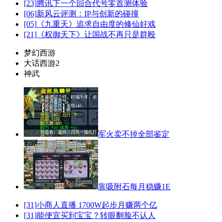
[23]
腾讯下一个回合代号零首测体验
[06]
新风云评测：IP与创新的碰撞
[05]
《九重天》追求自由度的修仙好戏
[21]
《权御天下》让国战不再只是群殴
梦幻西游
大话西游2
神武
军火卖不掉全部鉴定
靠吸附石每月稳赚1E
[31]
小商人直播 1700W起步月赚两个亿
[31]
能便宜买到宝宝？转眼翻脸不认人