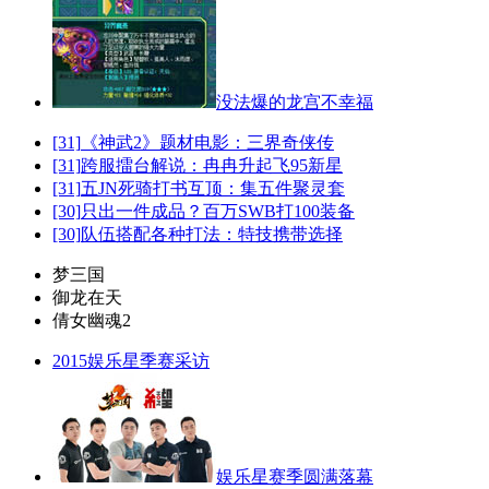
没法爆的龙宫不幸福
[31]
《神武2》题材电影：三界奇侠传
[31]
跨服擂台解说：冉冉升起飞95新星
[31]
五JN死骑打书互顶：集五件聚灵套
[30]
只出一件成品？百万SWB打100装备
[30]
队伍搭配各种打法：特技携带选择
梦三国
御龙在天
倩女幽魂2
2015娱乐星季赛采访
娱乐星赛季圆满落幕