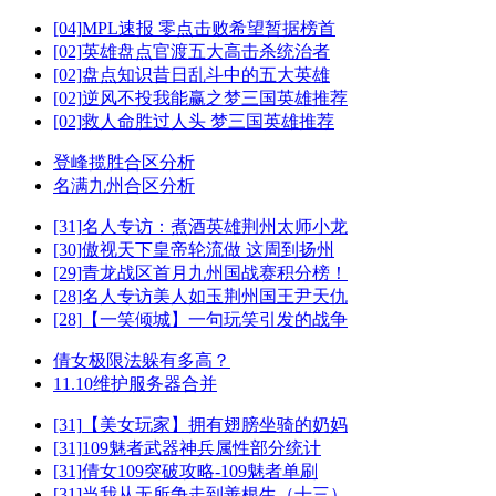
[04]
MPL速报 零点击败希望暂据榜首
[02]
英雄盘点官渡五大高击杀统治者
[02]
盘点知识昔日乱斗中的五大英雄
[02]
逆风不投我能赢之梦三国英雄推荐
[02]
救人命胜过人头 梦三国英雄推荐
登峰揽胜合区分析
名满九州合区分析
[31]
名人专访：煮酒英雄荆州太师小龙
[30]
傲视天下皇帝轮流做 这周到扬州
[29]
青龙战区首月九州国战赛积分榜！
[28]
名人专访美人如玉荆州国王尹天仇
[28]
【一笑倾城】一句玩笑引发的战争
倩女极限法躲有多高？
11.10维护服务器合并
[31]
【美女玩家】拥有翅膀坐骑的奶妈
[31]
109魅者武器神兵属性部分统计
[31]
倩女109突破攻略-109魅者单刷
[31]
当我从无所争走到善根生（十三）