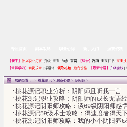
专区首页
副本攻略
职业心得
新手入门
游戏资料
【
新手
】
什么职业厉害
–
升级
–
宝宝
–
加点
–
官网
【
综合
】
跑商
–
宝宝打书
–
宝宝技
【
常识学习
】
精灵乐章
|
浮屠塔
|
领取礼包
|
跑商价格
【
最新专题
】
升级赚钱
|
您的位置：
>
桃花源记
>
职业心得
>
阴阳师
>
桃花源记职业分析：阴阳师且听我一言
桃花源记职业攻略：阴阳师的成长无语
桃花源记阴阳师攻略：谈69级阴阳师感
桃花源记59级术士攻略：得速度者得天
桃花源记阴阳师攻略：我的小小阴阳养